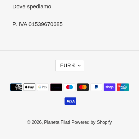
Dove spediamo
P. IVA 01539670685
V
EUR €
A
L
U
Metodi
T
di
A
pagamento
© 2026,
Pianeta Filati
Powered by Shopify