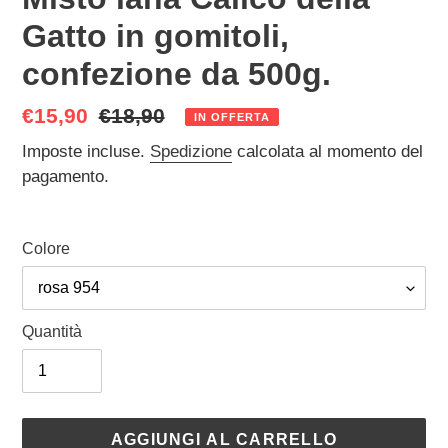
Gatto in gomitoli,
confezione da 500g.
Prezzo
€15,90
Prezzo
€18,90
IN OFFERTA
scontato
di
Imposte incluse.
Spedizione
calcolata al momento del
listino
pagamento.
Colore
Quantità
AGGIUNGI AL CARRELLO