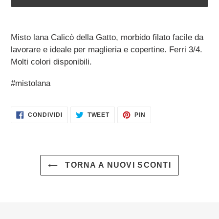
Inserimento
del
Misto lana Calicò della Gatto, morbido filato facile da
prodotto
lavorare e ideale per maglieria e copertine. Ferri 3/4.
nel
Molti colori disponibili.
carrello
#mistolana
CONDIVIDI
TWITTA
PINNA
CONDIVIDI
TWEET
PIN
SU
SU
SU
FACEBOOK
TWITTER
PINTEREST
TORNA A NUOVI SCONTI