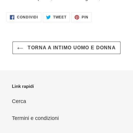
nel
carrello
CONDIVIDI
TWITTA
PINNA
CONDIVIDI
TWEET
PIN
SU
SU
SU
FACEBOOK
TWITTER
PINTEREST
TORNA A INTIMO UOMO E DONNA
Link rapidi
Cerca
Termini e condizioni