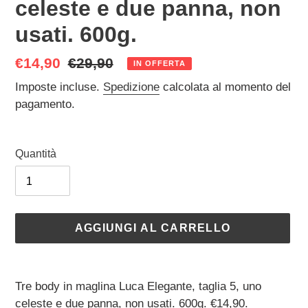
celeste e due panna, non
usati. 600g.
Prezzo
€14,90
Prezzo
€29,90
IN OFFERTA
scontato
di
Imposte incluse.
Spedizione
calcolata al momento del
listino
pagamento.
Quantità
AGGIUNGI AL CARRELLO
Inserimento
del
Tre body in maglina Luca Elegante, taglia 5, uno
prodotto
celeste e due panna, non usati. 600g. €14,90.