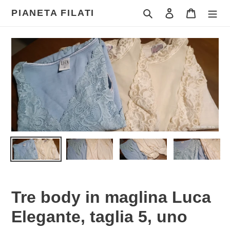
Vai
Cerca
Accedi
Carrello
PIANETA FILATI
direttamente
ai
contenuti
Tre body in maglina Luca
Elegante, taglia 5, uno